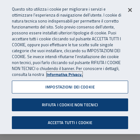
Numero Verde
800 810 810
.
Vai al menu principale
Vai al contenuto principale
Vai al Footer
Questo sito utilizza i cookie per migliorare i servizi e
Da cellulare e dall’estero
06 45539607
ottimizzare l’esperienza di navigazione dell’utente. I cookie di
natura tecnica sono indispensabili per permettere il corretto
funzionamento del sito. Solo previo consenso dell’utente,
Apri cerca
Apr
SuperAbile - il Contact Center Inail per il mondo della disabilità
possono essere installati ulteriori tipologie di cookie. Puoi
Navigazione principale
accettare tutti i cookie cliccando sul pulsante ACCETTA TUTTI I
COOKIE, oppure puoi effettuare le tue scelte sulle singole
categorie che vuoi installare, cliccando su IMPOSTAZIONI DEI
COOKIE. Se invece intendi rifiutarne l’installazione dei cookie
non tecnici, puoi farlo cliccando sul pulsante RIFIUTA I COOKIE
NON TECNICI o chiudendo il banner. Per conoscere i dettagli,
consulta la nostra
Informativa Privacy.
IMPOSTAZIONI DEI COOKIE
RIFIUTA I COOKIE NON TECNICI
ACCETTA TUTTI I COOKIE