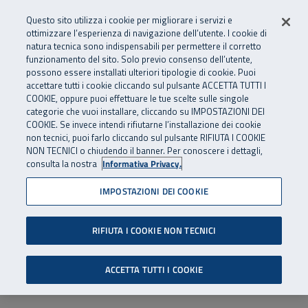
Numero Verde
800 810 810
.
Vai al menu principale
Vai al contenuto principale
Vai al Footer
Questo sito utilizza i cookie per migliorare i servizi e
Da cellulare e dall’estero
06 45539607
ottimizzare l’esperienza di navigazione dell’utente. I cookie di
natura tecnica sono indispensabili per permettere il corretto
funzionamento del sito. Solo previo consenso dell’utente,
Apri cerca
Apr
SuperAbile - il Contact Center Inail per il mondo della disabilità
possono essere installati ulteriori tipologie di cookie. Puoi
Navigazione principale
accettare tutti i cookie cliccando sul pulsante ACCETTA TUTTI I
COOKIE, oppure puoi effettuare le tue scelte sulle singole
categorie che vuoi installare, cliccando su IMPOSTAZIONI DEI
COOKIE. Se invece intendi rifiutarne l’installazione dei cookie
non tecnici, puoi farlo cliccando sul pulsante RIFIUTA I COOKIE
NON TECNICI o chiudendo il banner. Per conoscere i dettagli,
consulta la nostra
Informativa Privacy.
IMPOSTAZIONI DEI COOKIE
RIFIUTA I COOKIE NON TECNICI
ACCETTA TUTTI I COOKIE