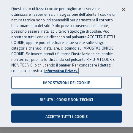
Numero Verde
800 810 810
.
Vai al menu principale
Vai al contenuto principale
Vai al Footer
Questo sito utilizza i cookie per migliorare i servizi e
Da cellulare e dall’estero
06 45539607
ottimizzare l’esperienza di navigazione dell’utente. I cookie di
natura tecnica sono indispensabili per permettere il corretto
funzionamento del sito. Solo previo consenso dell’utente,
Apri cerca
Apr
SuperAbile - il Contact Center Inail per il mondo della disabilità
possono essere installati ulteriori tipologie di cookie. Puoi
Navigazione principale
accettare tutti i cookie cliccando sul pulsante ACCETTA TUTTI I
COOKIE, oppure puoi effettuare le tue scelte sulle singole
categorie che vuoi installare, cliccando su IMPOSTAZIONI DEI
COOKIE. Se invece intendi rifiutarne l’installazione dei cookie
non tecnici, puoi farlo cliccando sul pulsante RIFIUTA I COOKIE
NON TECNICI o chiudendo il banner. Per conoscere i dettagli,
consulta la nostra
Informativa Privacy.
IMPOSTAZIONI DEI COOKIE
RIFIUTA I COOKIE NON TECNICI
ACCETTA TUTTI I COOKIE