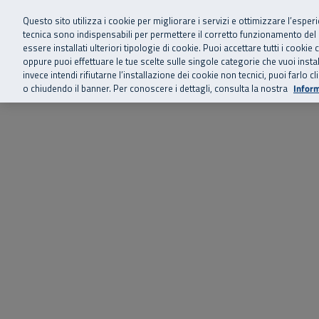
Siamo qui 
Vai al menu principale
Vai al contenuto principale
Vai al Footer
Questo sito utilizza i cookie per migliorare i servizi e ottimizzare l’esper
tecnica sono indispensabili per permettere il corretto funzionamento del
essere installati ulteriori tipologie di cookie. Puoi accettare tutti i cook
Home
Chi siamo
Storie, news 
SuperAbile - il Contact Center Inail per il mondo della disabilità
oppure puoi effettuare le tue scelte sulle singole categorie che vuoi ins
invece intendi rifiutarne l’installazione dei cookie non tecnici, puoi farl
o chiudendo il banner. Per conoscere i dettagli, consulta la nostra
Inform