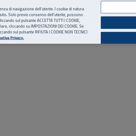
per te, chiamaci.
Numero Verde
800 810 810
.
Da cellulare e dall’estero
06 
ienza di navigazione dell’utente. I cookie di natura
 sito. Solo previo consenso dell’utente, possono
ie cliccando sul pulsante ACCETTA TUTTI I COOKIE,
ed eventi
Risorse utili
Supporto
tallare, cliccando su IMPOSTAZIONI DEI COOKIE. Se
o cliccando sul pulsante RIFIUTA I COOKIE NON TECNICI
ativa Privacy.