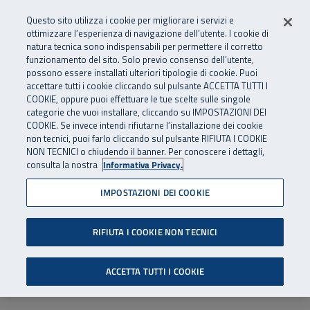
Numero Verde
800 810 810
.
Vai al menu principale
Vai al contenuto principale
Vai al Footer
Questo sito utilizza i cookie per migliorare i servizi e
Da cellulare e dall’estero
06 45539607
ottimizzare l’esperienza di navigazione dell’utente. I cookie di
natura tecnica sono indispensabili per permettere il corretto
funzionamento del sito. Solo previo consenso dell’utente,
Apri cerca
Apr
SuperAbile - il Contact Center Inail per il mondo della disabilità
possono essere installati ulteriori tipologie di cookie. Puoi
Navigazione principale
accettare tutti i cookie cliccando sul pulsante ACCETTA TUTTI I
COOKIE, oppure puoi effettuare le tue scelte sulle singole
categorie che vuoi installare, cliccando su IMPOSTAZIONI DEI
COOKIE. Se invece intendi rifiutarne l’installazione dei cookie
non tecnici, puoi farlo cliccando sul pulsante RIFIUTA I COOKIE
NON TECNICI o chiudendo il banner. Per conoscere i dettagli,
consulta la nostra
Informativa Privacy.
IMPOSTAZIONI DEI COOKIE
RIFIUTA I COOKIE NON TECNICI
ACCETTA TUTTI I COOKIE