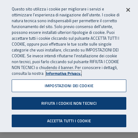
Numero Verde
800 810 810
.
Vai al menu principale
Vai al contenuto principale
Vai al Footer
Questo sito utilizza i cookie per migliorare i servizi e
Da cellulare e dall’estero
06 45539607
ottimizzare l’esperienza di navigazione dell’utente. I cookie di
natura tecnica sono indispensabili per permettere il corretto
funzionamento del sito. Solo previo consenso dell’utente,
Apri cerca
Apr
SuperAbile - il Contact Center Inail per il mondo della disabilità
possono essere installati ulteriori tipologie di cookie. Puoi
Navigazione principale
accettare tutti i cookie cliccando sul pulsante ACCETTA TUTTI I
COOKIE, oppure puoi effettuare le tue scelte sulle singole
categorie che vuoi installare, cliccando su IMPOSTAZIONI DEI
COOKIE. Se invece intendi rifiutarne l’installazione dei cookie
non tecnici, puoi farlo cliccando sul pulsante RIFIUTA I COOKIE
NON TECNICI o chiudendo il banner. Per conoscere i dettagli,
consulta la nostra
Informativa Privacy.
IMPOSTAZIONI DEI COOKIE
RIFIUTA I COOKIE NON TECNICI
ACCETTA TUTTI I COOKIE