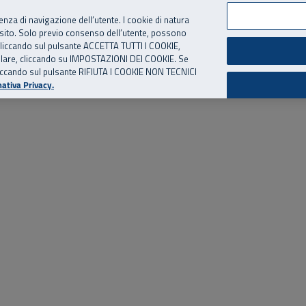
per te, chiamaci.
Numero Verde
800 810 810
.
Da cellulare e dall’estero
06 
ienza di navigazione dell’utente. I cookie di natura
 sito. Solo previo consenso dell’utente, possono
ie cliccando sul pulsante ACCETTA TUTTI I COOKIE,
ed eventi
Risorse utili
Supporto
tallare, cliccando su IMPOSTAZIONI DEI COOKIE. Se
o cliccando sul pulsante RIFIUTA I COOKIE NON TECNICI
ativa Privacy.