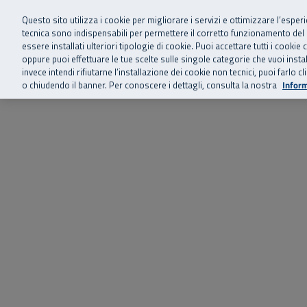
Siamo qui 
Vai al menu principale
Vai al contenuto principale
Vai al Footer
Questo sito utilizza i cookie per migliorare i servizi e ottimizzare l’esper
tecnica sono indispensabili per permettere il corretto funzionamento del
essere installati ulteriori tipologie di cookie. Puoi accettare tutti i cook
Home
Chi siamo
Storie, news 
SuperAbile - il Contact Center Inail per il mondo della disabilità
oppure puoi effettuare le tue scelte sulle singole categorie che vuoi ins
invece intendi rifiutarne l’installazione dei cookie non tecnici, puoi farl
o chiudendo il banner. Per conoscere i dettagli, consulta la nostra
Inform