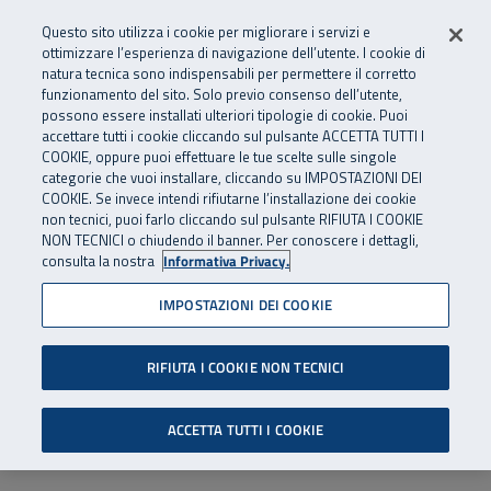
Numero Verde
800 810 810
.
Vai al menu principale
Vai al contenuto principale
Vai al Footer
Questo sito utilizza i cookie per migliorare i servizi e
Da cellulare e dall’estero
06 45539607
ottimizzare l’esperienza di navigazione dell’utente. I cookie di
natura tecnica sono indispensabili per permettere il corretto
funzionamento del sito. Solo previo consenso dell’utente,
Apri cerca
Apr
SuperAbile - il Contact Center Inail per il mondo della disabilità
possono essere installati ulteriori tipologie di cookie. Puoi
Navigazione principale
accettare tutti i cookie cliccando sul pulsante ACCETTA TUTTI I
COOKIE, oppure puoi effettuare le tue scelte sulle singole
categorie che vuoi installare, cliccando su IMPOSTAZIONI DEI
COOKIE. Se invece intendi rifiutarne l’installazione dei cookie
non tecnici, puoi farlo cliccando sul pulsante RIFIUTA I COOKIE
NON TECNICI o chiudendo il banner. Per conoscere i dettagli,
consulta la nostra
Informativa Privacy.
IMPOSTAZIONI DEI COOKIE
RIFIUTA I COOKIE NON TECNICI
ACCETTA TUTTI I COOKIE