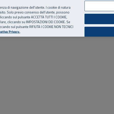
per te, chiamaci.
Numero Verde
800 810 810
.
Da cellulare e dall’estero
06 
ienza di navigazione dell’utente. I cookie di natura
 sito. Solo previo consenso dell’utente, possono
ie cliccando sul pulsante ACCETTA TUTTI I COOKIE,
ed eventi
Risorse utili
Supporto
tallare, cliccando su IMPOSTAZIONI DEI COOKIE. Se
o cliccando sul pulsante RIFIUTA I COOKIE NON TECNICI
ativa Privacy.