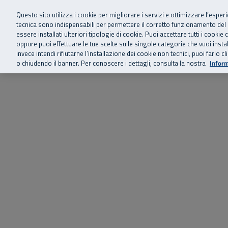
Siamo qui 
Vai al menu principale
Vai al contenuto principale
Vai al Footer
Questo sito utilizza i cookie per migliorare i servizi e ottimizzare l’esper
tecnica sono indispensabili per permettere il corretto funzionamento del
essere installati ulteriori tipologie di cookie. Puoi accettare tutti i cook
Home
Chi siamo
Storie, news 
SuperAbile - il Contact Center Inail per il mondo della disabilità
oppure puoi effettuare le tue scelte sulle singole categorie che vuoi ins
invece intendi rifiutarne l’installazione dei cookie non tecnici, puoi farl
o chiudendo il banner. Per conoscere i dettagli, consulta la nostra
Inform