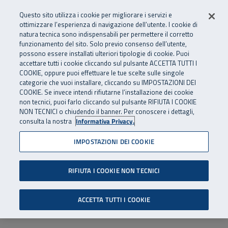
Numero Verde
800 810 810
.
Vai al menu principale
Vai al contenuto principale
Vai al Footer
Questo sito utilizza i cookie per migliorare i servizi e
Da cellulare e dall’estero
06 45539607
ottimizzare l’esperienza di navigazione dell’utente. I cookie di
natura tecnica sono indispensabili per permettere il corretto
funzionamento del sito. Solo previo consenso dell’utente,
Apri cerca
Apr
SuperAbile - il Contact Center Inail per il mondo della disabilità
possono essere installati ulteriori tipologie di cookie. Puoi
Navigazione principale
accettare tutti i cookie cliccando sul pulsante ACCETTA TUTTI I
COOKIE, oppure puoi effettuare le tue scelte sulle singole
categorie che vuoi installare, cliccando su IMPOSTAZIONI DEI
COOKIE. Se invece intendi rifiutarne l’installazione dei cookie
non tecnici, puoi farlo cliccando sul pulsante RIFIUTA I COOKIE
NON TECNICI o chiudendo il banner. Per conoscere i dettagli,
consulta la nostra
Informativa Privacy.
IMPOSTAZIONI DEI COOKIE
RIFIUTA I COOKIE NON TECNICI
ACCETTA TUTTI I COOKIE