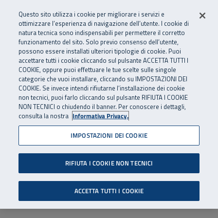
Numero Verde
800 810 810
.
Vai al menu principale
Vai al contenuto principale
Vai al Footer
Questo sito utilizza i cookie per migliorare i servizi e
Da cellulare e dall’estero
06 45539607
ottimizzare l’esperienza di navigazione dell’utente. I cookie di
natura tecnica sono indispensabili per permettere il corretto
funzionamento del sito. Solo previo consenso dell’utente,
Apri cerca
Apr
SuperAbile - il Contact Center Inail per il mondo della disabilità
possono essere installati ulteriori tipologie di cookie. Puoi
Navigazione principale
accettare tutti i cookie cliccando sul pulsante ACCETTA TUTTI I
COOKIE, oppure puoi effettuare le tue scelte sulle singole
categorie che vuoi installare, cliccando su IMPOSTAZIONI DEI
COOKIE. Se invece intendi rifiutarne l’installazione dei cookie
non tecnici, puoi farlo cliccando sul pulsante RIFIUTA I COOKIE
NON TECNICI o chiudendo il banner. Per conoscere i dettagli,
consulta la nostra
Informativa Privacy.
IMPOSTAZIONI DEI COOKIE
RIFIUTA I COOKIE NON TECNICI
ACCETTA TUTTI I COOKIE