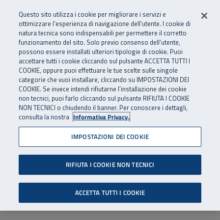
Numero Verde
800 810 810
.
Vai al menu principale
Vai al contenuto principale
Vai al Footer
Questo sito utilizza i cookie per migliorare i servizi e
Da cellulare e dall’estero
06 45539607
ottimizzare l’esperienza di navigazione dell’utente. I cookie di
natura tecnica sono indispensabili per permettere il corretto
funzionamento del sito. Solo previo consenso dell’utente,
Apri cerca
Apr
SuperAbile - il Contact Center Inail per il mondo della disabilità
possono essere installati ulteriori tipologie di cookie. Puoi
Navigazione principale
accettare tutti i cookie cliccando sul pulsante ACCETTA TUTTI I
COOKIE, oppure puoi effettuare le tue scelte sulle singole
categorie che vuoi installare, cliccando su IMPOSTAZIONI DEI
COOKIE. Se invece intendi rifiutarne l’installazione dei cookie
non tecnici, puoi farlo cliccando sul pulsante RIFIUTA I COOKIE
NON TECNICI o chiudendo il banner. Per conoscere i dettagli,
consulta la nostra
Informativa Privacy.
IMPOSTAZIONI DEI COOKIE
RIFIUTA I COOKIE NON TECNICI
ACCETTA TUTTI I COOKIE