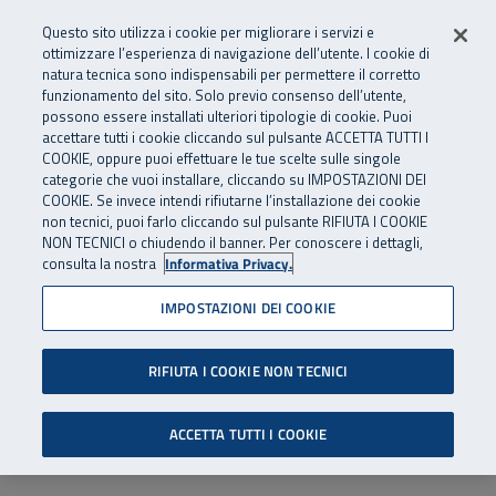
Numero Verde
800 810 810
.
Vai al menu principale
Vai al contenuto principale
Vai al Footer
Questo sito utilizza i cookie per migliorare i servizi e
Da cellulare e dall’estero
06 45539607
ottimizzare l’esperienza di navigazione dell’utente. I cookie di
natura tecnica sono indispensabili per permettere il corretto
funzionamento del sito. Solo previo consenso dell’utente,
Apri cerca
Apr
SuperAbile - il Contact Center Inail per il mondo della disabilità
possono essere installati ulteriori tipologie di cookie. Puoi
Navigazione principale
accettare tutti i cookie cliccando sul pulsante ACCETTA TUTTI I
COOKIE, oppure puoi effettuare le tue scelte sulle singole
categorie che vuoi installare, cliccando su IMPOSTAZIONI DEI
COOKIE. Se invece intendi rifiutarne l’installazione dei cookie
non tecnici, puoi farlo cliccando sul pulsante RIFIUTA I COOKIE
NON TECNICI o chiudendo il banner. Per conoscere i dettagli,
consulta la nostra
Informativa Privacy.
IMPOSTAZIONI DEI COOKIE
RIFIUTA I COOKIE NON TECNICI
ACCETTA TUTTI I COOKIE