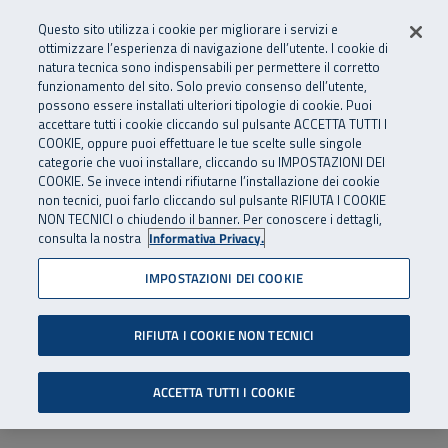
Numero Verde
800 810 810
.
Vai al menu principale
Vai al contenuto principale
Vai al Footer
Questo sito utilizza i cookie per migliorare i servizi e
Da cellulare e dall’estero
06 45539607
ottimizzare l’esperienza di navigazione dell’utente. I cookie di
natura tecnica sono indispensabili per permettere il corretto
funzionamento del sito. Solo previo consenso dell’utente,
Apri cerca
Apr
SuperAbile - il Contact Center Inail per il mondo della disabilità
possono essere installati ulteriori tipologie di cookie. Puoi
Navigazione principale
accettare tutti i cookie cliccando sul pulsante ACCETTA TUTTI I
COOKIE, oppure puoi effettuare le tue scelte sulle singole
categorie che vuoi installare, cliccando su IMPOSTAZIONI DEI
COOKIE. Se invece intendi rifiutarne l’installazione dei cookie
non tecnici, puoi farlo cliccando sul pulsante RIFIUTA I COOKIE
NON TECNICI o chiudendo il banner. Per conoscere i dettagli,
consulta la nostra
Informativa Privacy.
IMPOSTAZIONI DEI COOKIE
RIFIUTA I COOKIE NON TECNICI
ACCETTA TUTTI I COOKIE