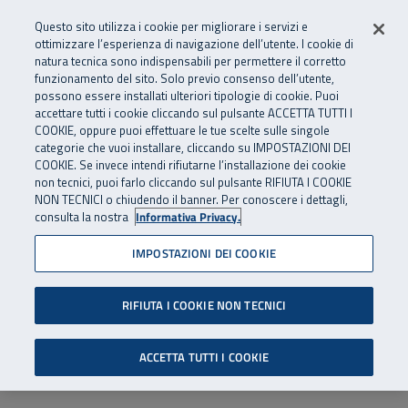
Numero Verde
800 810 810
.
Vai al menu principale
Vai al contenuto principale
Vai al Footer
Questo sito utilizza i cookie per migliorare i servizi e
Da cellulare e dall’estero
06 45539607
ottimizzare l’esperienza di navigazione dell’utente. I cookie di
natura tecnica sono indispensabili per permettere il corretto
funzionamento del sito. Solo previo consenso dell’utente,
Apri cerca
Apr
SuperAbile - il Contact Center Inail per il mondo della disabilità
possono essere installati ulteriori tipologie di cookie. Puoi
Navigazione principale
accettare tutti i cookie cliccando sul pulsante ACCETTA TUTTI I
COOKIE, oppure puoi effettuare le tue scelte sulle singole
categorie che vuoi installare, cliccando su IMPOSTAZIONI DEI
COOKIE. Se invece intendi rifiutarne l’installazione dei cookie
non tecnici, puoi farlo cliccando sul pulsante RIFIUTA I COOKIE
NON TECNICI o chiudendo il banner. Per conoscere i dettagli,
consulta la nostra
Informativa Privacy.
IMPOSTAZIONI DEI COOKIE
RIFIUTA I COOKIE NON TECNICI
ACCETTA TUTTI I COOKIE