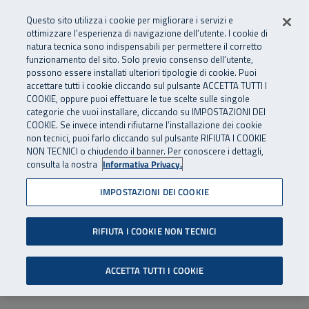
Numero Verde
800 810 810
.
Vai al menu principale
Vai al contenuto principale
Vai al Footer
Questo sito utilizza i cookie per migliorare i servizi e
Da cellulare e dall’estero
06 45539607
ottimizzare l’esperienza di navigazione dell’utente. I cookie di
natura tecnica sono indispensabili per permettere il corretto
funzionamento del sito. Solo previo consenso dell’utente,
Apri cerca
Apr
SuperAbile - il Contact Center Inail per il mondo della disabilità
possono essere installati ulteriori tipologie di cookie. Puoi
Navigazione principale
accettare tutti i cookie cliccando sul pulsante ACCETTA TUTTI I
COOKIE, oppure puoi effettuare le tue scelte sulle singole
categorie che vuoi installare, cliccando su IMPOSTAZIONI DEI
COOKIE. Se invece intendi rifiutarne l’installazione dei cookie
non tecnici, puoi farlo cliccando sul pulsante RIFIUTA I COOKIE
NON TECNICI o chiudendo il banner. Per conoscere i dettagli,
consulta la nostra
Informativa Privacy.
IMPOSTAZIONI DEI COOKIE
RIFIUTA I COOKIE NON TECNICI
ACCETTA TUTTI I COOKIE