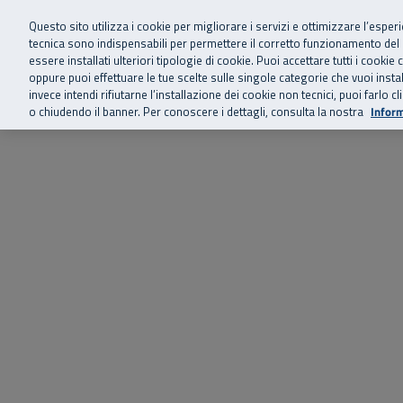
Siamo qui 
Vai al menu principale
Vai al contenuto principale
Vai al Footer
Questo sito utilizza i cookie per migliorare i servizi e ottimizzare l’esper
tecnica sono indispensabili per permettere il corretto funzionamento del
essere installati ulteriori tipologie di cookie. Puoi accettare tutti i cook
Home
Chi siamo
Storie, news 
SuperAbile - il Contact Center Inail per il mondo della disabilità
oppure puoi effettuare le tue scelte sulle singole categorie che vuoi ins
invece intendi rifiutarne l’installazione dei cookie non tecnici, puoi farl
o chiudendo il banner. Per conoscere i dettagli, consulta la nostra
Inform