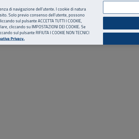
per te, chiamaci.
Numero Verde
800 810 810
.
Da cellulare e dall’estero
06 
ienza di navigazione dell’utente. I cookie di natura
 sito. Solo previo consenso dell’utente, possono
ie cliccando sul pulsante ACCETTA TUTTI I COOKIE,
ed eventi
Risorse utili
Supporto
tallare, cliccando su IMPOSTAZIONI DEI COOKIE. Se
o cliccando sul pulsante RIFIUTA I COOKIE NON TECNICI
ativa Privacy.