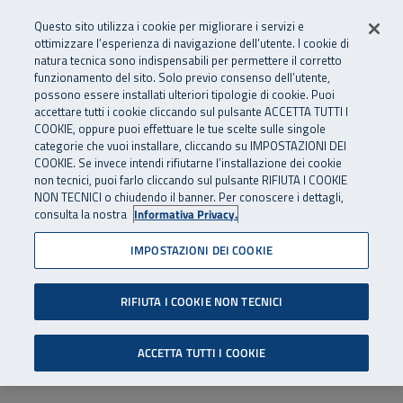
Numero Verde
800 810 810
.
Vai al menu principale
Vai al contenuto principale
Vai al Footer
Questo sito utilizza i cookie per migliorare i servizi e
Da cellulare e dall’estero
06 45539607
ottimizzare l’esperienza di navigazione dell’utente. I cookie di
natura tecnica sono indispensabili per permettere il corretto
funzionamento del sito. Solo previo consenso dell’utente,
Apri cerca
Apr
SuperAbile - il Contact Center Inail per il mondo della disabilità
possono essere installati ulteriori tipologie di cookie. Puoi
Navigazione principale
accettare tutti i cookie cliccando sul pulsante ACCETTA TUTTI I
COOKIE, oppure puoi effettuare le tue scelte sulle singole
categorie che vuoi installare, cliccando su IMPOSTAZIONI DEI
COOKIE. Se invece intendi rifiutarne l’installazione dei cookie
non tecnici, puoi farlo cliccando sul pulsante RIFIUTA I COOKIE
NON TECNICI o chiudendo il banner. Per conoscere i dettagli,
consulta la nostra
Informativa Privacy.
IMPOSTAZIONI DEI COOKIE
RIFIUTA I COOKIE NON TECNICI
ACCETTA TUTTI I COOKIE