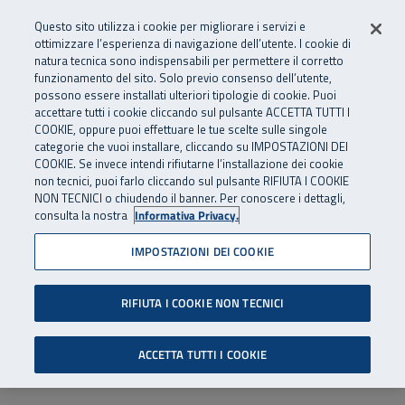
Numero Verde
800 810 810
.
Vai al menu principale
Vai al contenuto principale
Vai al Footer
Questo sito utilizza i cookie per migliorare i servizi e
Da cellulare e dall’estero
06 45539607
ottimizzare l’esperienza di navigazione dell’utente. I cookie di
natura tecnica sono indispensabili per permettere il corretto
funzionamento del sito. Solo previo consenso dell’utente,
Apri cerca
Apr
SuperAbile - il Contact Center Inail per il mondo della disabilità
possono essere installati ulteriori tipologie di cookie. Puoi
Navigazione principale
accettare tutti i cookie cliccando sul pulsante ACCETTA TUTTI I
COOKIE, oppure puoi effettuare le tue scelte sulle singole
categorie che vuoi installare, cliccando su IMPOSTAZIONI DEI
COOKIE. Se invece intendi rifiutarne l’installazione dei cookie
non tecnici, puoi farlo cliccando sul pulsante RIFIUTA I COOKIE
NON TECNICI o chiudendo il banner. Per conoscere i dettagli,
consulta la nostra
Informativa Privacy.
IMPOSTAZIONI DEI COOKIE
RIFIUTA I COOKIE NON TECNICI
ACCETTA TUTTI I COOKIE