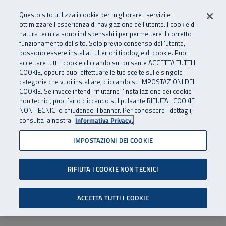
Numero Verde
800 810 810
.
Vai al menu principale
Vai al contenuto principale
Vai al Footer
Questo sito utilizza i cookie per migliorare i servizi e
Da cellulare e dall’estero
06 45539607
ottimizzare l’esperienza di navigazione dell’utente. I cookie di
natura tecnica sono indispensabili per permettere il corretto
funzionamento del sito. Solo previo consenso dell’utente,
Apri cerca
Apr
SuperAbile - il Contact Center Inail per il mondo della disabilità
possono essere installati ulteriori tipologie di cookie. Puoi
Navigazione principale
accettare tutti i cookie cliccando sul pulsante ACCETTA TUTTI I
COOKIE, oppure puoi effettuare le tue scelte sulle singole
categorie che vuoi installare, cliccando su IMPOSTAZIONI DEI
COOKIE. Se invece intendi rifiutarne l’installazione dei cookie
non tecnici, puoi farlo cliccando sul pulsante RIFIUTA I COOKIE
NON TECNICI o chiudendo il banner. Per conoscere i dettagli,
consulta la nostra
Informativa Privacy.
IMPOSTAZIONI DEI COOKIE
RIFIUTA I COOKIE NON TECNICI
ACCETTA TUTTI I COOKIE