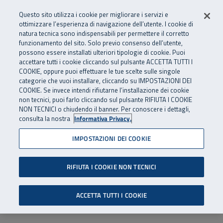
Numero Verde
800 810 810
.
Vai al menu principale
Vai al contenuto principale
Vai al Footer
Questo sito utilizza i cookie per migliorare i servizi e
Da cellulare e dall’estero
06 45539607
ottimizzare l’esperienza di navigazione dell’utente. I cookie di
natura tecnica sono indispensabili per permettere il corretto
funzionamento del sito. Solo previo consenso dell’utente,
Apri cerca
Apr
SuperAbile - il Contact Center Inail per il mondo della disabilità
possono essere installati ulteriori tipologie di cookie. Puoi
Navigazione principale
accettare tutti i cookie cliccando sul pulsante ACCETTA TUTTI I
COOKIE, oppure puoi effettuare le tue scelte sulle singole
categorie che vuoi installare, cliccando su IMPOSTAZIONI DEI
COOKIE. Se invece intendi rifiutarne l’installazione dei cookie
non tecnici, puoi farlo cliccando sul pulsante RIFIUTA I COOKIE
NON TECNICI o chiudendo il banner. Per conoscere i dettagli,
consulta la nostra
Informativa Privacy.
IMPOSTAZIONI DEI COOKIE
RIFIUTA I COOKIE NON TECNICI
ACCETTA TUTTI I COOKIE