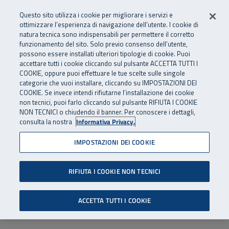
Numero Verde
800 810 810
.
Vai al menu principale
Vai al contenuto principale
Vai al Footer
Questo sito utilizza i cookie per migliorare i servizi e
Da cellulare e dall’estero
06 45539607
ottimizzare l’esperienza di navigazione dell’utente. I cookie di
natura tecnica sono indispensabili per permettere il corretto
funzionamento del sito. Solo previo consenso dell’utente,
Apri cerca
Apr
SuperAbile - il Contact Center Inail per il mondo della disabilità
possono essere installati ulteriori tipologie di cookie. Puoi
Navigazione principale
accettare tutti i cookie cliccando sul pulsante ACCETTA TUTTI I
COOKIE, oppure puoi effettuare le tue scelte sulle singole
categorie che vuoi installare, cliccando su IMPOSTAZIONI DEI
COOKIE. Se invece intendi rifiutarne l’installazione dei cookie
non tecnici, puoi farlo cliccando sul pulsante RIFIUTA I COOKIE
NON TECNICI o chiudendo il banner. Per conoscere i dettagli,
consulta la nostra
Informativa Privacy.
IMPOSTAZIONI DEI COOKIE
RIFIUTA I COOKIE NON TECNICI
ACCETTA TUTTI I COOKIE