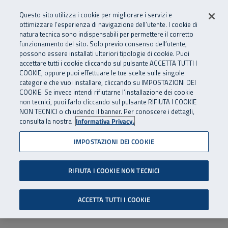
Numero Verde
800 810 810
.
Vai al menu principale
Vai al contenuto principale
Vai al Footer
Questo sito utilizza i cookie per migliorare i servizi e
Da cellulare e dall’estero
06 45539607
ottimizzare l’esperienza di navigazione dell’utente. I cookie di
natura tecnica sono indispensabili per permettere il corretto
funzionamento del sito. Solo previo consenso dell’utente,
Apri cerca
Apr
SuperAbile - il Contact Center Inail per il mondo della disabilità
possono essere installati ulteriori tipologie di cookie. Puoi
Navigazione principale
accettare tutti i cookie cliccando sul pulsante ACCETTA TUTTI I
COOKIE, oppure puoi effettuare le tue scelte sulle singole
categorie che vuoi installare, cliccando su IMPOSTAZIONI DEI
COOKIE. Se invece intendi rifiutarne l’installazione dei cookie
non tecnici, puoi farlo cliccando sul pulsante RIFIUTA I COOKIE
NON TECNICI o chiudendo il banner. Per conoscere i dettagli,
consulta la nostra
Informativa Privacy.
IMPOSTAZIONI DEI COOKIE
RIFIUTA I COOKIE NON TECNICI
ACCETTA TUTTI I COOKIE