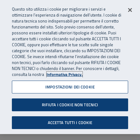
Numero Verde
800 810 810
.
Vai al menu principale
Vai al contenuto principale
Vai al Footer
Questo sito utilizza i cookie per migliorare i servizi e
Da cellulare e dall’estero
06 45539607
ottimizzare l’esperienza di navigazione dell’utente. I cookie di
natura tecnica sono indispensabili per permettere il corretto
funzionamento del sito. Solo previo consenso dell’utente,
Apri cerca
Apr
SuperAbile - il Contact Center Inail per il mondo della disabilità
possono essere installati ulteriori tipologie di cookie. Puoi
Navigazione principale
accettare tutti i cookie cliccando sul pulsante ACCETTA TUTTI I
COOKIE, oppure puoi effettuare le tue scelte sulle singole
categorie che vuoi installare, cliccando su IMPOSTAZIONI DEI
COOKIE. Se invece intendi rifiutarne l’installazione dei cookie
non tecnici, puoi farlo cliccando sul pulsante RIFIUTA I COOKIE
NON TECNICI o chiudendo il banner. Per conoscere i dettagli,
consulta la nostra
Informativa Privacy.
IMPOSTAZIONI DEI COOKIE
RIFIUTA I COOKIE NON TECNICI
ACCETTA TUTTI I COOKIE