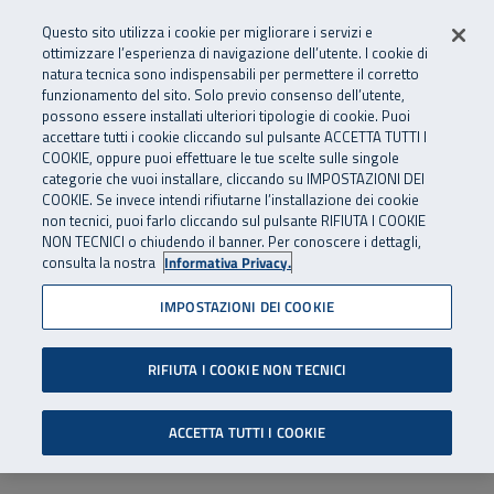
Numero Verde
800 810 810
.
Vai al menu principale
Vai al contenuto principale
Vai al Footer
Questo sito utilizza i cookie per migliorare i servizi e
Da cellulare e dall’estero
06 45539607
ottimizzare l’esperienza di navigazione dell’utente. I cookie di
natura tecnica sono indispensabili per permettere il corretto
funzionamento del sito. Solo previo consenso dell’utente,
Apri cerca
Apr
SuperAbile - il Contact Center Inail per il mondo della disabilità
possono essere installati ulteriori tipologie di cookie. Puoi
Navigazione principale
accettare tutti i cookie cliccando sul pulsante ACCETTA TUTTI I
COOKIE, oppure puoi effettuare le tue scelte sulle singole
categorie che vuoi installare, cliccando su IMPOSTAZIONI DEI
COOKIE. Se invece intendi rifiutarne l’installazione dei cookie
non tecnici, puoi farlo cliccando sul pulsante RIFIUTA I COOKIE
NON TECNICI o chiudendo il banner. Per conoscere i dettagli,
consulta la nostra
Informativa Privacy.
IMPOSTAZIONI DEI COOKIE
RIFIUTA I COOKIE NON TECNICI
ACCETTA TUTTI I COOKIE