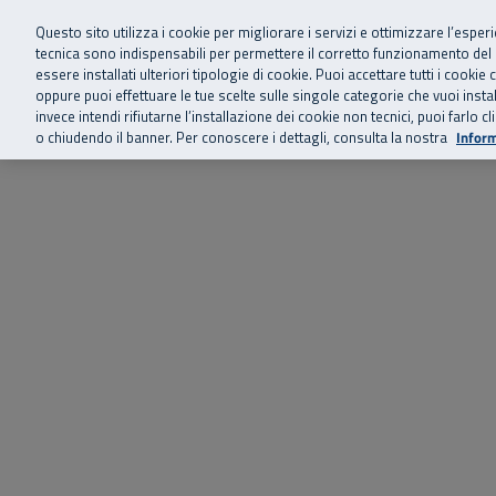
Siamo qui 
Vai al menu principale
Vai al contenuto principale
Vai al Footer
Questo sito utilizza i cookie per migliorare i servizi e ottimizzare l’esper
tecnica sono indispensabili per permettere il corretto funzionamento del
essere installati ulteriori tipologie di cookie. Puoi accettare tutti i cook
Home
Chi siamo
Storie, news 
SuperAbile - il Contact Center Inail per il mondo della disabilità
oppure puoi effettuare le tue scelte sulle singole categorie che vuoi ins
invece intendi rifiutarne l’installazione dei cookie non tecnici, puoi farl
o chiudendo il banner. Per conoscere i dettagli, consulta la nostra
Inform