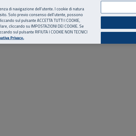
per te, chiamaci.
Numero Verde
800 810 810
.
Da cellulare e dall’estero
06 
ienza di navigazione dell’utente. I cookie di natura
 sito. Solo previo consenso dell’utente, possono
ie cliccando sul pulsante ACCETTA TUTTI I COOKIE,
ed eventi
Risorse utili
Supporto
tallare, cliccando su IMPOSTAZIONI DEI COOKIE. Se
o cliccando sul pulsante RIFIUTA I COOKIE NON TECNICI
ativa Privacy.