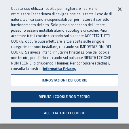
Numero Verde
800 810 810
.
Vai al menu principale
Vai al contenuto principale
Vai al Footer
Questo sito utilizza i cookie per migliorare i servizi e
Da cellulare e dall’estero
06 45539607
ottimizzare l’esperienza di navigazione dell’utente. I cookie di
natura tecnica sono indispensabili per permettere il corretto
funzionamento del sito. Solo previo consenso dell’utente,
Apri cerca
Apr
SuperAbile - il Contact Center Inail per il mondo della disabilità
possono essere installati ulteriori tipologie di cookie. Puoi
Navigazione principale
accettare tutti i cookie cliccando sul pulsante ACCETTA TUTTI I
COOKIE, oppure puoi effettuare le tue scelte sulle singole
categorie che vuoi installare, cliccando su IMPOSTAZIONI DEI
COOKIE. Se invece intendi rifiutarne l’installazione dei cookie
non tecnici, puoi farlo cliccando sul pulsante RIFIUTA I COOKIE
NON TECNICI o chiudendo il banner. Per conoscere i dettagli,
consulta la nostra
Informativa Privacy.
IMPOSTAZIONI DEI COOKIE
RIFIUTA I COOKIE NON TECNICI
ACCETTA TUTTI I COOKIE