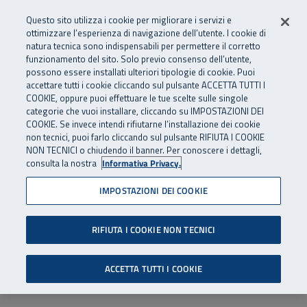
Numero Verde
800 810 810
.
Vai al menu principale
Vai al contenuto principale
Vai al Footer
Questo sito utilizza i cookie per migliorare i servizi e
Da cellulare e dall’estero
06 45539607
ottimizzare l’esperienza di navigazione dell’utente. I cookie di
natura tecnica sono indispensabili per permettere il corretto
funzionamento del sito. Solo previo consenso dell’utente,
Apri cerca
Apr
SuperAbile - il Contact Center Inail per il mondo della disabilità
possono essere installati ulteriori tipologie di cookie. Puoi
Navigazione principale
accettare tutti i cookie cliccando sul pulsante ACCETTA TUTTI I
COOKIE, oppure puoi effettuare le tue scelte sulle singole
categorie che vuoi installare, cliccando su IMPOSTAZIONI DEI
COOKIE. Se invece intendi rifiutarne l’installazione dei cookie
non tecnici, puoi farlo cliccando sul pulsante RIFIUTA I COOKIE
NON TECNICI o chiudendo il banner. Per conoscere i dettagli,
consulta la nostra
Informativa Privacy.
IMPOSTAZIONI DEI COOKIE
RIFIUTA I COOKIE NON TECNICI
ACCETTA TUTTI I COOKIE