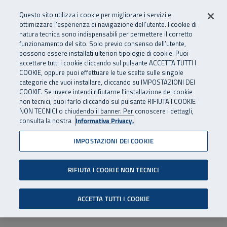
Numero Verde
800 810 810
.
Vai al menu principale
Vai al contenuto principale
Vai al Footer
Questo sito utilizza i cookie per migliorare i servizi e
Da cellulare e dall’estero
06 45539607
ottimizzare l’esperienza di navigazione dell’utente. I cookie di
natura tecnica sono indispensabili per permettere il corretto
funzionamento del sito. Solo previo consenso dell’utente,
Apri cerca
Apr
SuperAbile - il Contact Center Inail per il mondo della disabilità
possono essere installati ulteriori tipologie di cookie. Puoi
Navigazione principale
accettare tutti i cookie cliccando sul pulsante ACCETTA TUTTI I
COOKIE, oppure puoi effettuare le tue scelte sulle singole
categorie che vuoi installare, cliccando su IMPOSTAZIONI DEI
COOKIE. Se invece intendi rifiutarne l’installazione dei cookie
non tecnici, puoi farlo cliccando sul pulsante RIFIUTA I COOKIE
NON TECNICI o chiudendo il banner. Per conoscere i dettagli,
consulta la nostra
Informativa Privacy.
IMPOSTAZIONI DEI COOKIE
RIFIUTA I COOKIE NON TECNICI
ACCETTA TUTTI I COOKIE