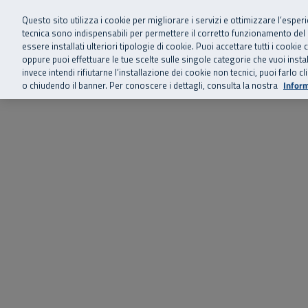
Siamo qui 
Vai al menu principale
Vai al contenuto principale
Vai al Footer
Questo sito utilizza i cookie per migliorare i servizi e ottimizzare l’esper
tecnica sono indispensabili per permettere il corretto funzionamento del
essere installati ulteriori tipologie di cookie. Puoi accettare tutti i cook
Home
Chi siamo
Storie, news 
SuperAbile - il Contact Center Inail per il mondo della disabilità
oppure puoi effettuare le tue scelte sulle singole categorie che vuoi ins
invece intendi rifiutarne l’installazione dei cookie non tecnici, puoi farl
o chiudendo il banner. Per conoscere i dettagli, consulta la nostra
Inform