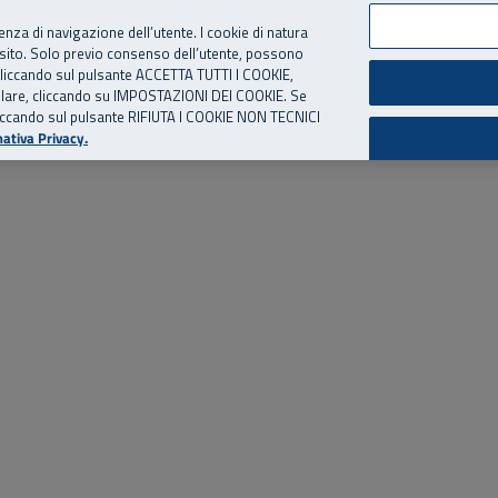
per te, chiamaci.
Numero Verde
800 810 810
.
Da cellulare e dall’estero
06 
ienza di navigazione dell’utente. I cookie di natura
 sito. Solo previo consenso dell’utente, possono
ie cliccando sul pulsante ACCETTA TUTTI I COOKIE,
ed eventi
Risorse utili
Supporto
tallare, cliccando su IMPOSTAZIONI DEI COOKIE. Se
o cliccando sul pulsante RIFIUTA I COOKIE NON TECNICI
ativa Privacy.