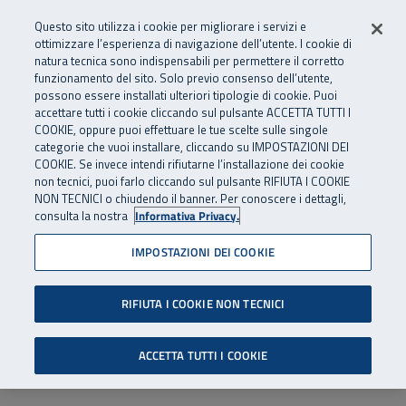
Numero Verde
800 810 810
.
Vai al menu principale
Vai al contenuto principale
Vai al Footer
Questo sito utilizza i cookie per migliorare i servizi e
Da cellulare e dall’estero
06 45539607
ottimizzare l’esperienza di navigazione dell’utente. I cookie di
natura tecnica sono indispensabili per permettere il corretto
funzionamento del sito. Solo previo consenso dell’utente,
Apri cerca
Apr
SuperAbile - il Contact Center Inail per il mondo della disabilità
possono essere installati ulteriori tipologie di cookie. Puoi
Navigazione principale
accettare tutti i cookie cliccando sul pulsante ACCETTA TUTTI I
COOKIE, oppure puoi effettuare le tue scelte sulle singole
categorie che vuoi installare, cliccando su IMPOSTAZIONI DEI
COOKIE. Se invece intendi rifiutarne l’installazione dei cookie
non tecnici, puoi farlo cliccando sul pulsante RIFIUTA I COOKIE
NON TECNICI o chiudendo il banner. Per conoscere i dettagli,
consulta la nostra
Informativa Privacy.
IMPOSTAZIONI DEI COOKIE
RIFIUTA I COOKIE NON TECNICI
ACCETTA TUTTI I COOKIE