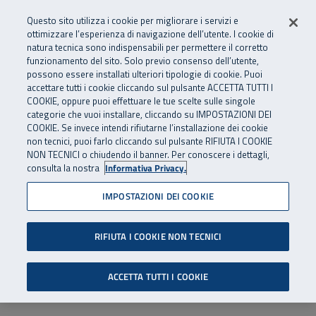
Numero Verde
800 810 810
.
Vai al menu principale
Vai al contenuto principale
Vai al Footer
Questo sito utilizza i cookie per migliorare i servizi e
Da cellulare e dall’estero
06 45539607
ottimizzare l’esperienza di navigazione dell’utente. I cookie di
natura tecnica sono indispensabili per permettere il corretto
funzionamento del sito. Solo previo consenso dell’utente,
Apri cerca
Apr
SuperAbile - il Contact Center Inail per il mondo della disabilità
possono essere installati ulteriori tipologie di cookie. Puoi
Navigazione principale
accettare tutti i cookie cliccando sul pulsante ACCETTA TUTTI I
COOKIE, oppure puoi effettuare le tue scelte sulle singole
categorie che vuoi installare, cliccando su IMPOSTAZIONI DEI
COOKIE. Se invece intendi rifiutarne l’installazione dei cookie
non tecnici, puoi farlo cliccando sul pulsante RIFIUTA I COOKIE
NON TECNICI o chiudendo il banner. Per conoscere i dettagli,
consulta la nostra
Informativa Privacy.
IMPOSTAZIONI DEI COOKIE
RIFIUTA I COOKIE NON TECNICI
ACCETTA TUTTI I COOKIE