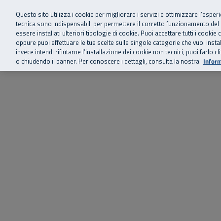
Siamo qui 
Vai al menu principale
Vai al contenuto principale
Vai al Footer
Questo sito utilizza i cookie per migliorare i servizi e ottimizzare l’esper
tecnica sono indispensabili per permettere il corretto funzionamento del
essere installati ulteriori tipologie di cookie. Puoi accettare tutti i cook
Home
Chi siamo
Storie, news 
SuperAbile - il Contact Center Inail per il mondo della disabilità
oppure puoi effettuare le tue scelte sulle singole categorie che vuoi ins
invece intendi rifiutarne l’installazione dei cookie non tecnici, puoi farl
o chiudendo il banner. Per conoscere i dettagli, consulta la nostra
Inform