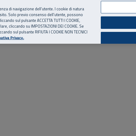
per te, chiamaci.
Numero Verde
800 810 810
.
Da cellulare e dall’estero
06 
ienza di navigazione dell’utente. I cookie di natura
 sito. Solo previo consenso dell’utente, possono
ie cliccando sul pulsante ACCETTA TUTTI I COOKIE,
ed eventi
Risorse utili
Supporto
tallare, cliccando su IMPOSTAZIONI DEI COOKIE. Se
o cliccando sul pulsante RIFIUTA I COOKIE NON TECNICI
ativa Privacy.