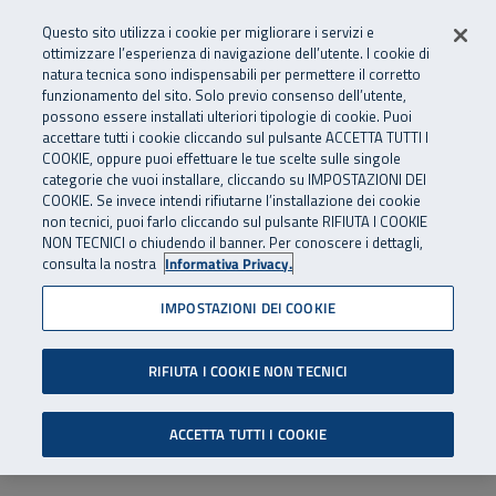
Numero Verde
800 810 810
.
Vai al menu principale
Vai al contenuto principale
Vai al Footer
Questo sito utilizza i cookie per migliorare i servizi e
Da cellulare e dall’estero
06 45539607
ottimizzare l’esperienza di navigazione dell’utente. I cookie di
natura tecnica sono indispensabili per permettere il corretto
funzionamento del sito. Solo previo consenso dell’utente,
Apri cerca
Apr
SuperAbile - il Contact Center Inail per il mondo della disabilità
possono essere installati ulteriori tipologie di cookie. Puoi
Navigazione principale
accettare tutti i cookie cliccando sul pulsante ACCETTA TUTTI I
COOKIE, oppure puoi effettuare le tue scelte sulle singole
categorie che vuoi installare, cliccando su IMPOSTAZIONI DEI
COOKIE. Se invece intendi rifiutarne l’installazione dei cookie
non tecnici, puoi farlo cliccando sul pulsante RIFIUTA I COOKIE
NON TECNICI o chiudendo il banner. Per conoscere i dettagli,
consulta la nostra
Informativa Privacy.
IMPOSTAZIONI DEI COOKIE
RIFIUTA I COOKIE NON TECNICI
ACCETTA TUTTI I COOKIE