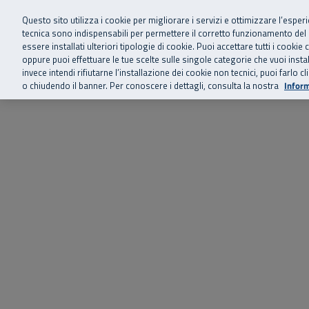
Siamo qui 
Vai al menu principale
Vai al contenuto principale
Vai al Footer
Questo sito utilizza i cookie per migliorare i servizi e ottimizzare l’esper
tecnica sono indispensabili per permettere il corretto funzionamento del
essere installati ulteriori tipologie di cookie. Puoi accettare tutti i cook
Home
Chi siamo
Storie, news 
SuperAbile - il Contact Center Inail per il mondo della disabilità
oppure puoi effettuare le tue scelte sulle singole categorie che vuoi ins
invece intendi rifiutarne l’installazione dei cookie non tecnici, puoi farl
o chiudendo il banner. Per conoscere i dettagli, consulta la nostra
Inform