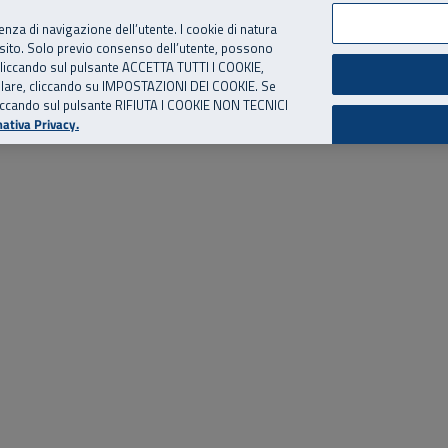
per te, chiamaci.
Numero Verde
800 810 810
.
Da cellulare e dall’estero
06 
ienza di navigazione dell’utente. I cookie di natura
 sito. Solo previo consenso dell’utente, possono
ie cliccando sul pulsante ACCETTA TUTTI I COOKIE,
ed eventi
Risorse utili
Supporto
tallare, cliccando su IMPOSTAZIONI DEI COOKIE. Se
o cliccando sul pulsante RIFIUTA I COOKIE NON TECNICI
ativa Privacy.