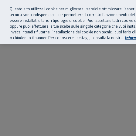
Siamo qui 
Vai al menu principale
Vai al contenuto principale
Vai al Footer
Questo sito utilizza i cookie per migliorare i servizi e ottimizzare l’esper
tecnica sono indispensabili per permettere il corretto funzionamento del
essere installati ulteriori tipologie di cookie. Puoi accettare tutti i cook
Home
Chi siamo
Storie, news 
SuperAbile - il Contact Center Inail per il mondo della disabilità
oppure puoi effettuare le tue scelte sulle singole categorie che vuoi ins
invece intendi rifiutarne l’installazione dei cookie non tecnici, puoi farl
o chiudendo il banner. Per conoscere i dettagli, consulta la nostra
Inform