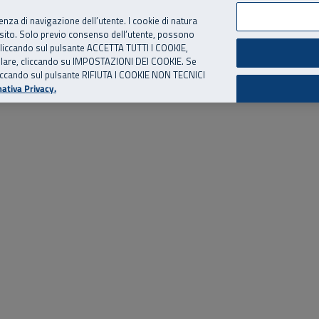
per te, chiamaci.
Numero Verde
800 810 810
.
Da cellulare e dall’estero
06 
ienza di navigazione dell’utente. I cookie di natura
 sito. Solo previo consenso dell’utente, possono
ie cliccando sul pulsante ACCETTA TUTTI I COOKIE,
ed eventi
Risorse utili
Supporto
tallare, cliccando su IMPOSTAZIONI DEI COOKIE. Se
o cliccando sul pulsante RIFIUTA I COOKIE NON TECNICI
ativa Privacy.