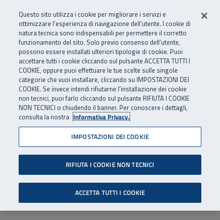
Numero Verde
800 810 810
.
Vai al menu principale
Vai al contenuto principale
Vai al Footer
Questo sito utilizza i cookie per migliorare i servizi e
Da cellulare e dall’estero
06 45539607
ottimizzare l’esperienza di navigazione dell’utente. I cookie di
natura tecnica sono indispensabili per permettere il corretto
funzionamento del sito. Solo previo consenso dell’utente,
Apri cerca
Apr
SuperAbile - il Contact Center Inail per il mondo della disabilità
possono essere installati ulteriori tipologie di cookie. Puoi
Navigazione principale
accettare tutti i cookie cliccando sul pulsante ACCETTA TUTTI I
COOKIE, oppure puoi effettuare le tue scelte sulle singole
categorie che vuoi installare, cliccando su IMPOSTAZIONI DEI
COOKIE. Se invece intendi rifiutarne l’installazione dei cookie
non tecnici, puoi farlo cliccando sul pulsante RIFIUTA I COOKIE
NON TECNICI o chiudendo il banner. Per conoscere i dettagli,
consulta la nostra
Informativa Privacy.
IMPOSTAZIONI DEI COOKIE
RIFIUTA I COOKIE NON TECNICI
ACCETTA TUTTI I COOKIE