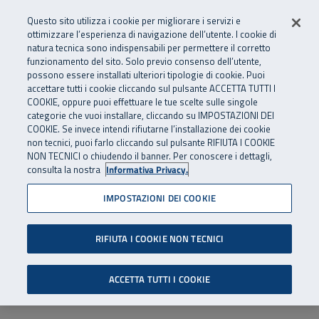
Numero Verde
800 810 810
.
Vai al menu principale
Vai al contenuto principale
Vai al Footer
Questo sito utilizza i cookie per migliorare i servizi e
Da cellulare e dall’estero
06 45539607
ottimizzare l’esperienza di navigazione dell’utente. I cookie di
natura tecnica sono indispensabili per permettere il corretto
funzionamento del sito. Solo previo consenso dell’utente,
Apri cerca
Apr
SuperAbile - il Contact Center Inail per il mondo della disabilità
possono essere installati ulteriori tipologie di cookie. Puoi
Navigazione principale
accettare tutti i cookie cliccando sul pulsante ACCETTA TUTTI I
COOKIE, oppure puoi effettuare le tue scelte sulle singole
categorie che vuoi installare, cliccando su IMPOSTAZIONI DEI
COOKIE. Se invece intendi rifiutarne l’installazione dei cookie
non tecnici, puoi farlo cliccando sul pulsante RIFIUTA I COOKIE
NON TECNICI o chiudendo il banner. Per conoscere i dettagli,
consulta la nostra
Informativa Privacy.
IMPOSTAZIONI DEI COOKIE
RIFIUTA I COOKIE NON TECNICI
ACCETTA TUTTI I COOKIE