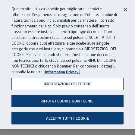
Numero Verde
800 810 810
.
Vai al menu principale
Vai al contenuto principale
Vai al Footer
Questo sito utilizza i cookie per migliorare i servizi e
Da cellulare e dall’estero
06 45539607
ottimizzare l’esperienza di navigazione dell’utente. I cookie di
natura tecnica sono indispensabili per permettere il corretto
funzionamento del sito. Solo previo consenso dell’utente,
Apri cerca
Apr
SuperAbile - il Contact Center Inail per il mondo della disabilità
possono essere installati ulteriori tipologie di cookie. Puoi
Navigazione principale
accettare tutti i cookie cliccando sul pulsante ACCETTA TUTTI I
COOKIE, oppure puoi effettuare le tue scelte sulle singole
categorie che vuoi installare, cliccando su IMPOSTAZIONI DEI
COOKIE. Se invece intendi rifiutarne l’installazione dei cookie
non tecnici, puoi farlo cliccando sul pulsante RIFIUTA I COOKIE
NON TECNICI o chiudendo il banner. Per conoscere i dettagli,
consulta la nostra
Informativa Privacy.
IMPOSTAZIONI DEI COOKIE
RIFIUTA I COOKIE NON TECNICI
ACCETTA TUTTI I COOKIE