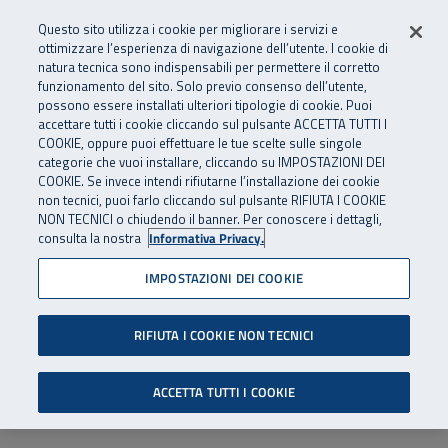
Numero Verde
800 810 810
.
Vai al menu principale
Vai al contenuto principale
Vai al Footer
Questo sito utilizza i cookie per migliorare i servizi e
Da cellulare e dall’estero
06 45539607
ottimizzare l’esperienza di navigazione dell’utente. I cookie di
natura tecnica sono indispensabili per permettere il corretto
funzionamento del sito. Solo previo consenso dell’utente,
Apri cerca
Apr
SuperAbile - il Contact Center Inail per il mondo della disabilità
possono essere installati ulteriori tipologie di cookie. Puoi
Navigazione principale
accettare tutti i cookie cliccando sul pulsante ACCETTA TUTTI I
COOKIE, oppure puoi effettuare le tue scelte sulle singole
categorie che vuoi installare, cliccando su IMPOSTAZIONI DEI
COOKIE. Se invece intendi rifiutarne l’installazione dei cookie
non tecnici, puoi farlo cliccando sul pulsante RIFIUTA I COOKIE
NON TECNICI o chiudendo il banner. Per conoscere i dettagli,
consulta la nostra
Informativa Privacy.
IMPOSTAZIONI DEI COOKIE
RIFIUTA I COOKIE NON TECNICI
ACCETTA TUTTI I COOKIE