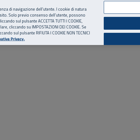
per te, chiamaci.
Numero Verde
800 810 810
.
Da cellulare e dall’estero
06 
ienza di navigazione dell’utente. I cookie di natura
 sito. Solo previo consenso dell’utente, possono
ie cliccando sul pulsante ACCETTA TUTTI I COOKIE,
ed eventi
Risorse utili
Supporto
tallare, cliccando su IMPOSTAZIONI DEI COOKIE. Se
o cliccando sul pulsante RIFIUTA I COOKIE NON TECNICI
ativa Privacy.