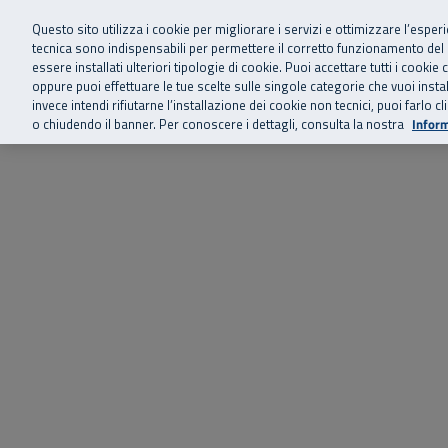
Siamo qui 
Vai al menu principale
Vai al contenuto principale
Vai al Footer
Questo sito utilizza i cookie per migliorare i servizi e ottimizzare l’esper
tecnica sono indispensabili per permettere il corretto funzionamento del
essere installati ulteriori tipologie di cookie. Puoi accettare tutti i cook
Home
Chi siamo
Storie, news 
SuperAbile - il Contact Center Inail per il mondo della disabilità
oppure puoi effettuare le tue scelte sulle singole categorie che vuoi ins
invece intendi rifiutarne l’installazione dei cookie non tecnici, puoi farl
o chiudendo il banner. Per conoscere i dettagli, consulta la nostra
Inform