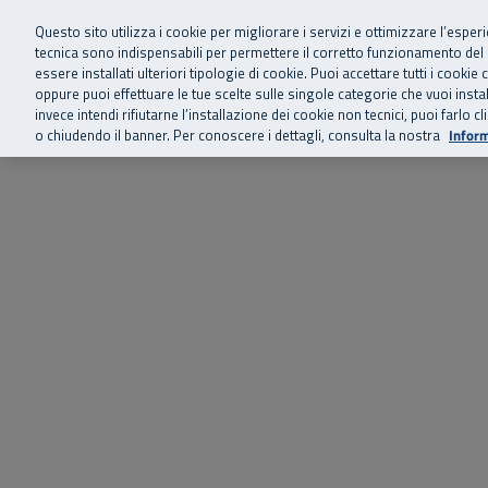
Siamo qui 
Vai al menu principale
Vai al contenuto principale
Vai al Footer
Questo sito utilizza i cookie per migliorare i servizi e ottimizzare l’esper
tecnica sono indispensabili per permettere il corretto funzionamento del
essere installati ulteriori tipologie di cookie. Puoi accettare tutti i cook
Home
Chi siamo
Storie, news 
SuperAbile - il Contact Center Inail per il mondo della disabilità
oppure puoi effettuare le tue scelte sulle singole categorie che vuoi ins
invece intendi rifiutarne l’installazione dei cookie non tecnici, puoi farl
o chiudendo il banner. Per conoscere i dettagli, consulta la nostra
Inform