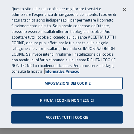
Numero Verde
800 810 810
.
Vai al menu principale
Vai al contenuto principale
Vai al Footer
Questo sito utilizza i cookie per migliorare i servizi e
Da cellulare e dall’estero
06 45539607
ottimizzare l’esperienza di navigazione dell’utente. I cookie di
natura tecnica sono indispensabili per permettere il corretto
funzionamento del sito. Solo previo consenso dell’utente,
Apri cerca
Apr
SuperAbile - il Contact Center Inail per il mondo della disabilità
possono essere installati ulteriori tipologie di cookie. Puoi
Navigazione principale
accettare tutti i cookie cliccando sul pulsante ACCETTA TUTTI I
COOKIE, oppure puoi effettuare le tue scelte sulle singole
categorie che vuoi installare, cliccando su IMPOSTAZIONI DEI
COOKIE. Se invece intendi rifiutarne l’installazione dei cookie
non tecnici, puoi farlo cliccando sul pulsante RIFIUTA I COOKIE
NON TECNICI o chiudendo il banner. Per conoscere i dettagli,
consulta la nostra
Informativa Privacy.
IMPOSTAZIONI DEI COOKIE
RIFIUTA I COOKIE NON TECNICI
ACCETTA TUTTI I COOKIE