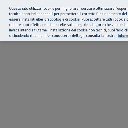
Siamo qui 
Vai al menu principale
Vai al contenuto principale
Vai al Footer
Questo sito utilizza i cookie per migliorare i servizi e ottimizzare l’esper
tecnica sono indispensabili per permettere il corretto funzionamento del
essere installati ulteriori tipologie di cookie. Puoi accettare tutti i cook
Home
Chi siamo
Storie, news 
SuperAbile - il Contact Center Inail per il mondo della disabilità
oppure puoi effettuare le tue scelte sulle singole categorie che vuoi ins
invece intendi rifiutarne l’installazione dei cookie non tecnici, puoi farl
o chiudendo il banner. Per conoscere i dettagli, consulta la nostra
Inform