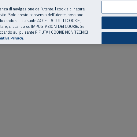
per te, chiamaci.
Numero Verde
800 810 810
.
Da cellulare e dall’estero
06 
ienza di navigazione dell’utente. I cookie di natura
 sito. Solo previo consenso dell’utente, possono
ie cliccando sul pulsante ACCETTA TUTTI I COOKIE,
ed eventi
Risorse utili
Supporto
tallare, cliccando su IMPOSTAZIONI DEI COOKIE. Se
o cliccando sul pulsante RIFIUTA I COOKIE NON TECNICI
ativa Privacy.