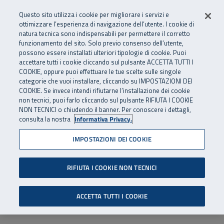
Numero Verde
800 810 810
.
Vai al menu principale
Vai al contenuto principale
Vai al Footer
Questo sito utilizza i cookie per migliorare i servizi e
Da cellulare e dall’estero
06 45539607
ottimizzare l’esperienza di navigazione dell’utente. I cookie di
natura tecnica sono indispensabili per permettere il corretto
funzionamento del sito. Solo previo consenso dell’utente,
Apri cerca
Apr
SuperAbile - il Contact Center Inail per il mondo della disabilità
possono essere installati ulteriori tipologie di cookie. Puoi
Navigazione principale
accettare tutti i cookie cliccando sul pulsante ACCETTA TUTTI I
COOKIE, oppure puoi effettuare le tue scelte sulle singole
categorie che vuoi installare, cliccando su IMPOSTAZIONI DEI
COOKIE. Se invece intendi rifiutarne l’installazione dei cookie
non tecnici, puoi farlo cliccando sul pulsante RIFIUTA I COOKIE
NON TECNICI o chiudendo il banner. Per conoscere i dettagli,
consulta la nostra
Informativa Privacy.
IMPOSTAZIONI DEI COOKIE
RIFIUTA I COOKIE NON TECNICI
ACCETTA TUTTI I COOKIE