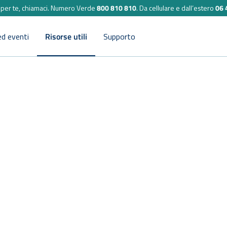
per te, chiamaci.
Numero Verde
800 810 810
.
Da cellulare e dall’estero
06 
ed eventi
Risorse utili
Supporto