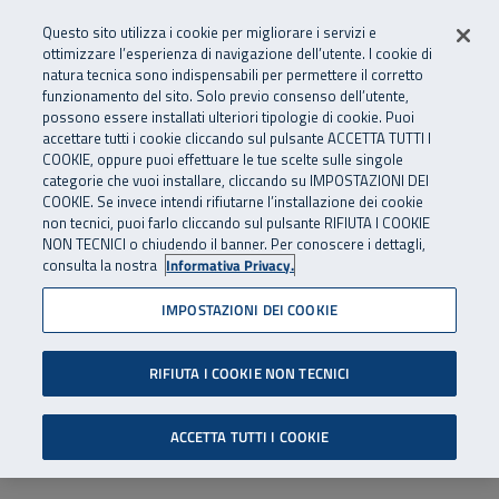
Numero Verde
800 810 810
.
Vai al menu principale
Vai al contenuto principale
Vai al Footer
Questo sito utilizza i cookie per migliorare i servizi e
Da cellulare e dall’estero
06 45539607
ottimizzare l’esperienza di navigazione dell’utente. I cookie di
natura tecnica sono indispensabili per permettere il corretto
funzionamento del sito. Solo previo consenso dell’utente,
Apri cerca
Apr
SuperAbile - il Contact Center Inail per il mondo della disabilità
possono essere installati ulteriori tipologie di cookie. Puoi
Navigazione principale
accettare tutti i cookie cliccando sul pulsante ACCETTA TUTTI I
COOKIE, oppure puoi effettuare le tue scelte sulle singole
categorie che vuoi installare, cliccando su IMPOSTAZIONI DEI
COOKIE. Se invece intendi rifiutarne l’installazione dei cookie
non tecnici, puoi farlo cliccando sul pulsante RIFIUTA I COOKIE
NON TECNICI o chiudendo il banner. Per conoscere i dettagli,
consulta la nostra
Informativa Privacy.
IMPOSTAZIONI DEI COOKIE
RIFIUTA I COOKIE NON TECNICI
ACCETTA TUTTI I COOKIE