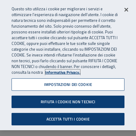
Numero Verde
800 810 810
.
Vai al menu principale
Vai al contenuto principale
Vai al Footer
Questo sito utilizza i cookie per migliorare i servizi e
Da cellulare e dall’estero
06 45539607
ottimizzare l’esperienza di navigazione dell’utente. I cookie di
natura tecnica sono indispensabili per permettere il corretto
funzionamento del sito. Solo previo consenso dell’utente,
Apri cerca
Apr
SuperAbile - il Contact Center Inail per il mondo della disabilità
possono essere installati ulteriori tipologie di cookie. Puoi
Navigazione principale
accettare tutti i cookie cliccando sul pulsante ACCETTA TUTTI I
COOKIE, oppure puoi effettuare le tue scelte sulle singole
categorie che vuoi installare, cliccando su IMPOSTAZIONI DEI
COOKIE. Se invece intendi rifiutarne l’installazione dei cookie
non tecnici, puoi farlo cliccando sul pulsante RIFIUTA I COOKIE
NON TECNICI o chiudendo il banner. Per conoscere i dettagli,
consulta la nostra
Informativa Privacy.
IMPOSTAZIONI DEI COOKIE
RIFIUTA I COOKIE NON TECNICI
ACCETTA TUTTI I COOKIE