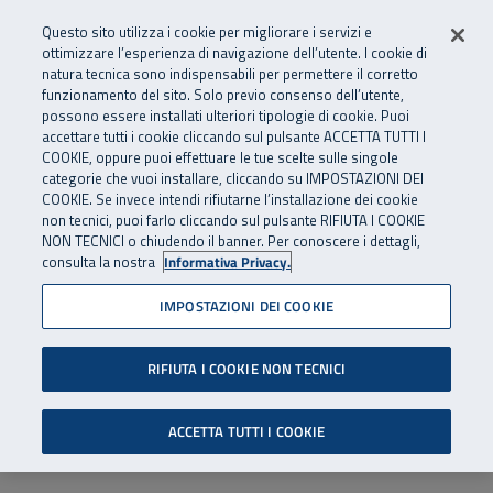
Numero Verde
800 810 810
.
Vai al menu principale
Vai al contenuto principale
Vai al Footer
Questo sito utilizza i cookie per migliorare i servizi e
Da cellulare e dall’estero
06 45539607
ottimizzare l’esperienza di navigazione dell’utente. I cookie di
natura tecnica sono indispensabili per permettere il corretto
funzionamento del sito. Solo previo consenso dell’utente,
Apri cerca
Apr
SuperAbile - il Contact Center Inail per il mondo della disabilità
possono essere installati ulteriori tipologie di cookie. Puoi
Navigazione principale
accettare tutti i cookie cliccando sul pulsante ACCETTA TUTTI I
COOKIE, oppure puoi effettuare le tue scelte sulle singole
categorie che vuoi installare, cliccando su IMPOSTAZIONI DEI
COOKIE. Se invece intendi rifiutarne l’installazione dei cookie
non tecnici, puoi farlo cliccando sul pulsante RIFIUTA I COOKIE
NON TECNICI o chiudendo il banner. Per conoscere i dettagli,
consulta la nostra
Informativa Privacy.
IMPOSTAZIONI DEI COOKIE
RIFIUTA I COOKIE NON TECNICI
ACCETTA TUTTI I COOKIE