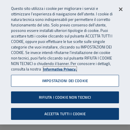
Numero Verde
800 810 810
.
Vai al menu principale
Vai al contenuto principale
Vai al Footer
Questo sito utilizza i cookie per migliorare i servizi e
Da cellulare e dall’estero
06 45539607
ottimizzare l’esperienza di navigazione dell’utente. I cookie di
natura tecnica sono indispensabili per permettere il corretto
funzionamento del sito. Solo previo consenso dell’utente,
Apri cerca
Apr
SuperAbile - il Contact Center Inail per il mondo della disabilità
possono essere installati ulteriori tipologie di cookie. Puoi
Navigazione principale
accettare tutti i cookie cliccando sul pulsante ACCETTA TUTTI I
COOKIE, oppure puoi effettuare le tue scelte sulle singole
categorie che vuoi installare, cliccando su IMPOSTAZIONI DEI
COOKIE. Se invece intendi rifiutarne l’installazione dei cookie
non tecnici, puoi farlo cliccando sul pulsante RIFIUTA I COOKIE
NON TECNICI o chiudendo il banner. Per conoscere i dettagli,
consulta la nostra
Informativa Privacy.
IMPOSTAZIONI DEI COOKIE
RIFIUTA I COOKIE NON TECNICI
ACCETTA TUTTI I COOKIE